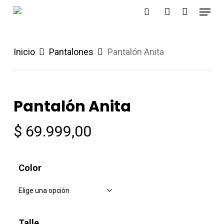
Menu
Skip
search
account
to
main
Inicio
Pantalones
Pantalón Anita
content
Pantalón Anita
$
69.999,00
Color
Talle