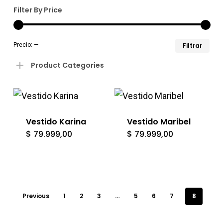
Filter By Price
Pre
Pre
Precio:
—
Filtrar
mín
má
Product Categories
Vestido Karina
Vestido Maribel
$
79.999,00
$
79.999,00
Previous
1
2
3
…
5
6
7
8