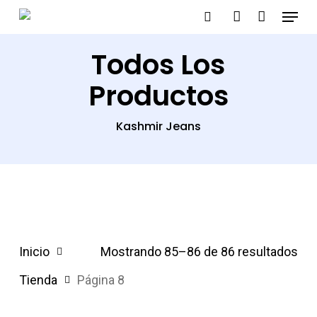
Menu
Skip
search
account
to
Close
Todos Los
main
Menu
content
Productos
Kashmir Jeans
Inicio
Mostrando 85–86 de 86 resultados
Tienda
Página 8